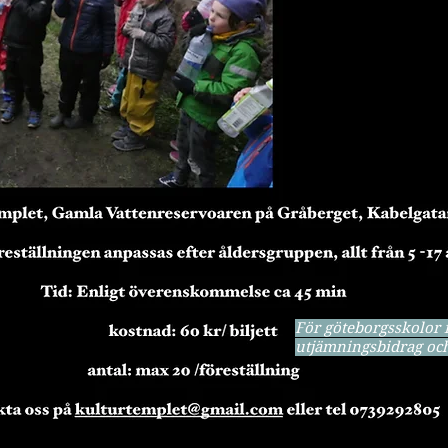
För göteborgsskolor 
utjämningsbidrag och 