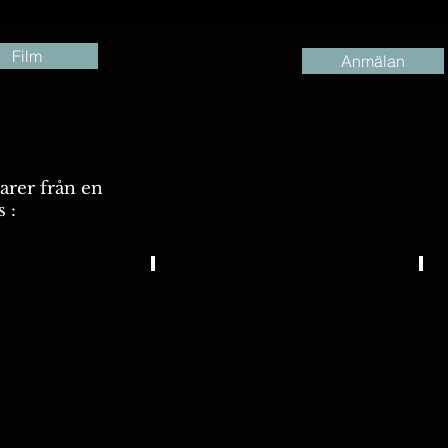
Film
Anmälan
rer från en
s :