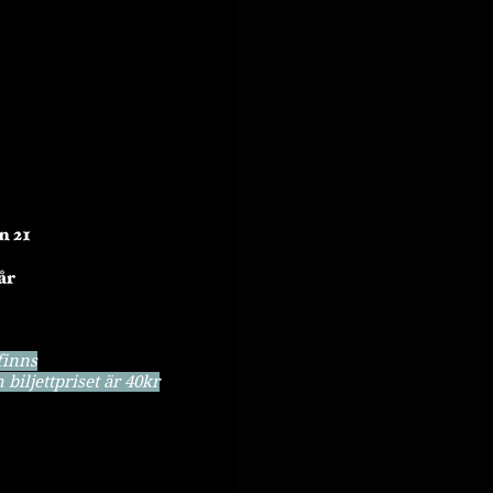
finns
biljettpriset är 40kr