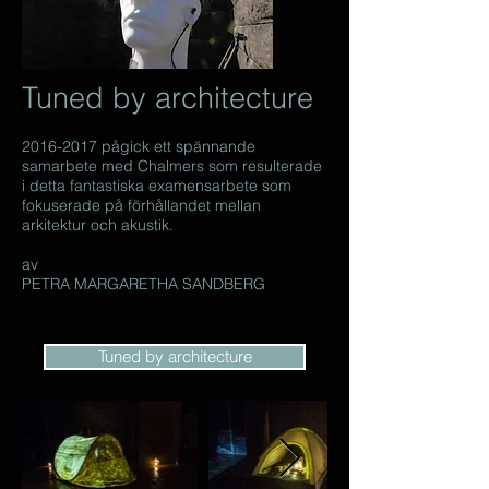
Tuned by architecture
2016-2017
pågick ett spännande
samarbete med Chalmers som resulterade
i detta fantastiska examensarbete som
fokuserade på förhållandet mellan
arkitektur och akustik.
av
PETRA MARGARETHA SANDBERG
Tuned by architecture