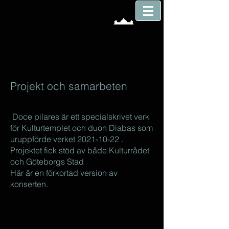
Projekt och samarbeten
Doce pilares är ett specialskrivet verk
för Kulturtemplet och duon Diabas som
uruppförde verket
2021-10-22
.
Projektet fick stöd av både Kulturrådet
och Göteborgs Stad
Här är en förkortad version av
konserten.