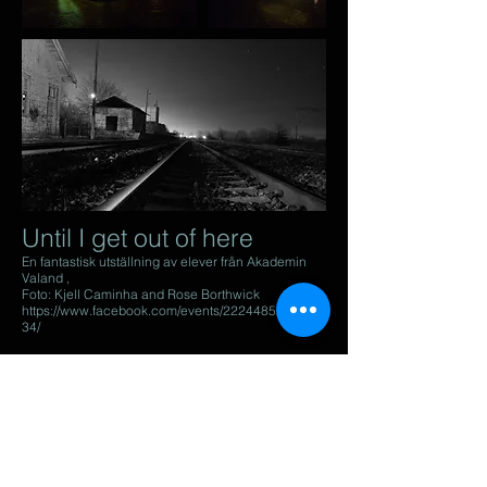
Until I get out of here
En fantastisk utställning av elever från Akademin
Valand ,
Foto: Kjell Caminha and Rose Borthwick
https://www.facebook.com/events/2224485282409
34/
Altered Landscapes
In the shadow of the midnight sun
I ett samarbete med Clandestino