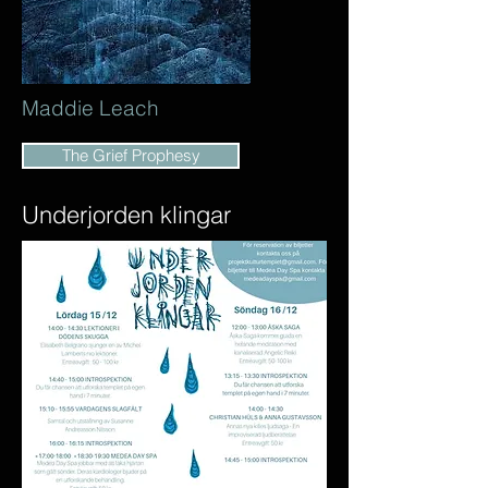
Maddie Leach
The Grief Prophesy
Underjorden klingar