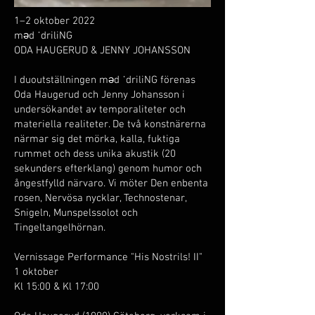
1–2 oktober 2022
məd ˈdriliNG
ODA HAUGERUD & JENNY JOHANSSON
I duoutställningen məd ˈdriliNG förenas
Oda Haugerud och Jenny Johansson i
undersökandet av temporaliteter och
materiella realiteter. De två konstnärerna
närmar sig det mörka, kalla, fuktiga
rummet och dess unika akustik (20
sekunders efterklang) genom humor och
ångestfylld närvaro. Vi möter Den enbenta
rosen, Nervösa nycklar, Technostenar,
Snigeln, Munspelssolot och
Tingeltangelhörnan.
Vernissage Performance "His Nostrils! II"
1 oktober
Kl 15:00 & Kl 17:00