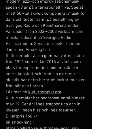
modern jazz-­‐och improvisationsmusik
sedan 40 år på internationell nivå. Spelat
in ett 50-­‐tal skivor, komponerat musik för
dans och teater samt på beställning av
Sveriges Radio och Konstnärsnämnden.
Var under åren 2003-­‐2008 verksam som
musikproducent på Sveriges Radio
P2,Jazzradion. Senaste projekt Thomas
Jäderlund Amazing trio.
Kulturtemplet är en gammal vattencistern
från 1901 som sedan 2015 använts som
plats för experimenterande musik och
andra konstuttryck. Med sin extrema
akustik har detta bergrum lockat musiker
från när och fjärran.
Läs mer på
kulturtemplet.org
Kulturtemplet har begränsat antal platser,
max 19. Det är långa trappor upp och in i
lokalen, ingen hiss och inga toaletter.
Biljettpris 160 kr
biljettbokning :
https://billetto.se/e/thomas-jaderlund-