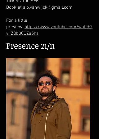
Tickets 100 SEK
Book at a.p.vanwijck@gmail.com
For a little
preview:
https://www.youtube.com/watch?
v=ZOb3CQZa5hs
Presence
21/11