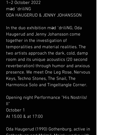
1–2 October 2022
məd ˈdriliNG
ODA HAUGERUD & JENNY JOHANSSON
In the duo exhibition məd ˈdriliNG, Oda
Haugerud and Jenny Johansson come
together in the investigation of
temporalities and material realities. The
two artists approach the dark, cold, damp
room and its unique acoustics (20 second
reverberation) through humor and anxious
presence. We meet One Leg Rose, Nervous
Keys, Techno Stones, The Snail, The
Harmonica Solo and Tingeltangle Corner.
Opening night Performance "His Nostrils!
II"
October 1
At 15:00 & at 17:00
Oda Haugerud (1990) Gothenburg, active in