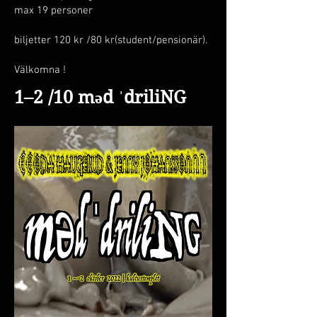
max 19 personer
biljetter 120 kr /80 kr(student/pensionär).
Välkomna !
1–2 /10
məd ˈdriliNG