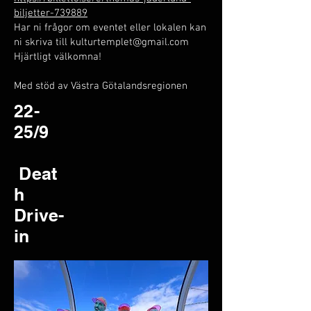
biljetter-739889
Har ni frågor om eventet eller lokalen kan
ni skriva till
kulturtemplet@gmail.com
Hjärtligt välkomna!
Med stöd av Västra Götalandsregionen
22-
25/9
Deat
h
Drive-
in