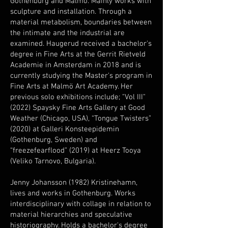
Gothenburg and Malmö. Mainly works with
sculpture and installation. Through a
material metabolism, boundaries between
the intimate and the industrial are
examined. Haugerud received a bachelor's
degree in Fine Arts at the Gerrit Rietveld
Academie in Amsterdam in 2018 and is
currently studying the Master's program in
Fine Arts at Malmö Art Academy. Her
previous solo exhibitions include; "Vol III"
(2022) Spaysky Fine Arts Gallery at Good
Weather (Chicago, USA), “Tongue Twisters”
(2020) at Galleri Konsteepidemin
(Gothenburg, Sweden) and
“freezefearflood” (2019) at Heerz Tooya
(Veliko Tarnovo, Bulgaria).
Jenny Johansson (1982) Kristinehamn,
lives and works in Gothenburg. Works
interdisciplinary with collage in relation to
material hierarchies and speculative
historiography. Holds a bachelor's degree