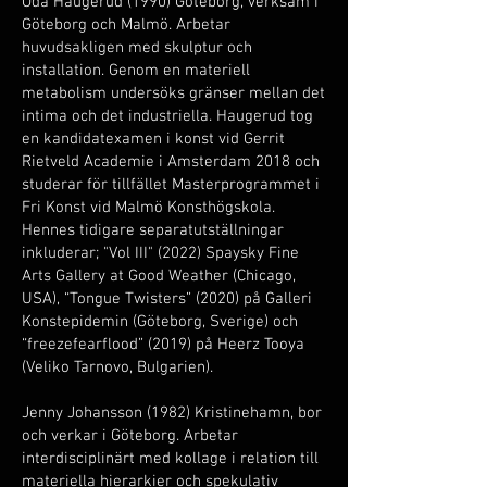
Oda Haugerud (1990) Göteborg, verksam i
Göteborg och Malmö. Arbetar
huvudsakligen med skulptur och
installation. Genom en materiell
metabolism undersöks gränser mellan det
intima och det industriella. Haugerud tog
en kandidatexamen i konst vid Gerrit
Rietveld Academie i Amsterdam 2018 och
studerar för tillfället Masterprogrammet i
Fri Konst vid Malmö Konsthögskola.
Hennes tidigare separatutställningar
inkluderar; "Vol III" (2022) Spaysky Fine
Arts Gallery at Good Weather (Chicago,
USA), “Tongue Twisters” (2020) på Galleri
Konstepidemin (Göteborg, Sverige) och
“freezefearflood” (2019) på Heerz Tooya
(Veliko Tarnovo, Bulgarien).
Jenny Johansson (1982) Kristinehamn, bor
och verkar i Göteborg. Arbetar
interdisciplinärt med kollage i relation till
materiella hierarkier och spekulativ