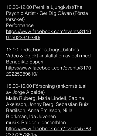
10.30-12.00 Pernilla Ljungkvist/The
Psychic Artist - Ger Dig Gåvan (Första
försöket)
Performance
https://www.facebook.com/events/3110
975022349380/
13.00 birds_bones_bugs_bitches
Video & objekt -installation av och med
Benedikte Esperi
https://www.facebook.com/events/3170
29225989610/
15.00-16.00 Försoning (ankomstritual
av Jorge Alcaide)
Malin Ruberg, Maria Lindell, Sabina
Axelsson, Jonny Berg, Sebastian Ruiz
Bartilson, Anna Emilsson, Nilla
Björkman, Ida Juvonen
musik: Baldor + ensemblen
https://www.facebook.com/events/5783
23272873815/