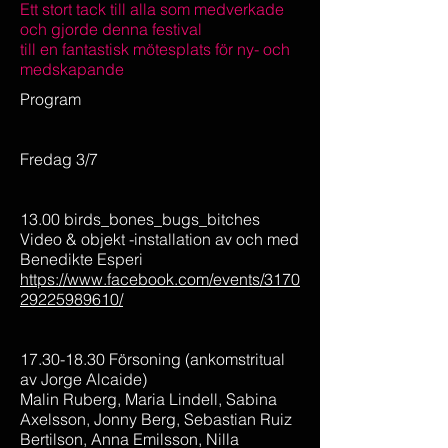
Ett stort tack till alla som medverkade
och gjorde denna festival
till en fantastisk mötesplats för ny- och
medskapande
Program
Fredag 3/7
13.00 birds_bones_bugs_bitches
Video & objekt -installation av och med
Benedikte Esperi
https://www.facebook.com/events/3170
29225989610/
17.30-18.30 Försoning (ankomstritual
av Jorge Alcaide)
Malin Ruberg, Maria Lindell, Sabina
Axelsson, Jonny Berg, Sebastian Ruiz
Bertilson, Anna Emilsson, Nilla