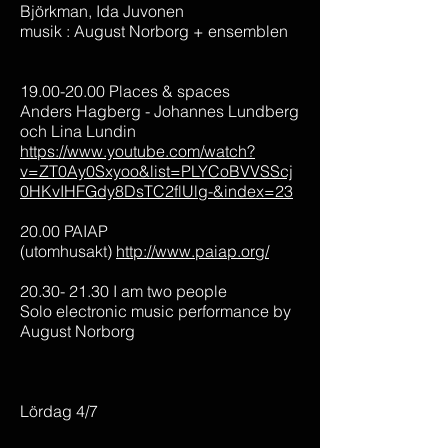
Björkman, Ida Juvonen
musik : August Norborg + ensemblen
19.00-20.00 Places & spaces
Anders Hagberg - Johannes Lundberg
och Lina Lundin
https://www.youtube.com/watch?
v=ZT0Ay0Sxyoo&list=PLYCoBVVSScj
0HKvIHFGdy8DsTC2flUlg-&index=23
20.00 PAIAP
(utomhusakt)
http://www.paiap.org/
20.30- 21.30 I am two people
Solo electronic music performance by
August Norborg
Lördag 4/7