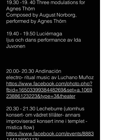
19.30 -19. 40 Three modulations for
Agnes Thörn
Composed by August Norborg,
performed by Agnes Thörn
19.40 - 19.50 Luciérnaga
ljus och dans performance av Ida
Juvonen
20.00- 20.30 Andinación
electro- ritual music av Luchano Muñoz
https://www.facebook.com/photo.php?
fbid=1650339938448269&set=a.1069
23886123223&type=3&theater
20.30 - 21.30 Lecheburre (utomhus
konsert- om vädret tillåter- annars
improviserad konsert inne i templet -
mistica flow)
https://www.facebook.com/events/8883
14411690113/