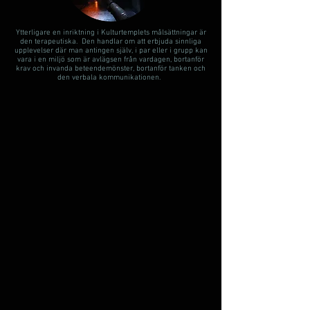
Ytterligare en inriktning i Kulturtemplets målsättningar är
den terapeutiska. Den handlar om att erbjuda sinnliga
upplevelser där man antingen själv, i par eller i grupp kan
vara i en miljö som är avlägsen från vardagen, bortanför
krav och invanda beteendemönster, bortanför tanken och
den verbala kommunikationen.