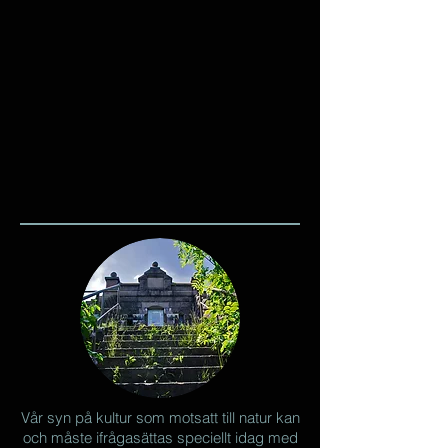
Vår syn på kultur som motsatt till natur kan
och måste ifrågasättas speciellt idag med