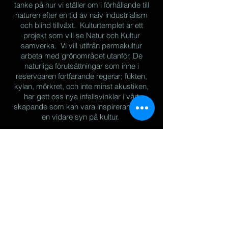
tanke på hur vi ställer om i förhållande till
naturen efter en tid av naiv industrialism
och blind tillväxt. Kulturtemplet är ett
projekt som vill se Natur och Kultur
samverka. Vi vill utifrån permakultur
arbeta med grönområdet utanför. De
naturliga förutsättningar som inne i
reservoaren fortfarande regerar; fukten,
kylan, mörkret, och inte minst akustiken,
har gett oss nya infallsvinklar i vårt
skapande som kan vara inspirerande för
en vidare syn på kultur.