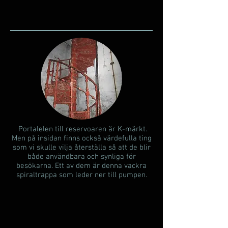
Portalelen till reservoaren är K-märkt.
Men på insidan finns också värdefulla ting
som vi skulle vilja återställa så att de blir
både användbara och synliga för
besökarna. Ett av dem är denna vackra
spiraltrappa som leder ner till pumpen.