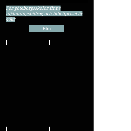
För göteborgsskolor finns
utjämningsbidrag och biljettpriset är
40kr
Film