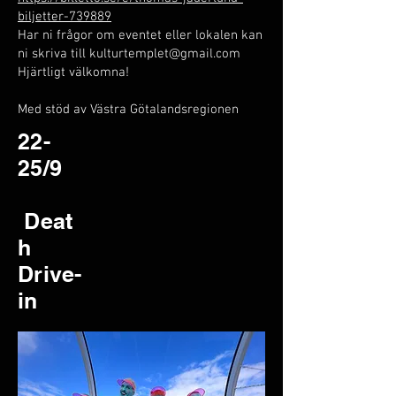
biljetter-739889
Har ni frågor om eventet eller lokalen kan
ni skriva till
kulturtemplet@gmail.com
Hjärtligt välkomna!
Med stöd av Västra Götalandsregionen
22-
25/9
Deat
h
Drive-
in