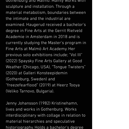
Gothenburg and Malmö. Mainly works with
sculpture and installation. Through a
material metabolism, boundaries between
the intimate and the industrial are
examined. Haugerud received a bachelor's
degree in Fine Arts at the Gerrit Rietveld
Academie in Amsterdam in 2018 and is
currently studying the Master's program in
Fine Arts at Malmö Art Academy. Her
previous solo exhibitions include; "Vol III"
(2022) Spaysky Fine Arts Gallery at Good
Weather (Chicago, USA), “Tongue Twisters”
(2020) at Galleri Konsteepidemin
(Gothenburg, Sweden) and
“freezefearflood” (2019) at Heerz Tooya
(Veliko Tarnovo, Bulgaria).
Jenny Johansson (1982) Kristinehamn,
lives and works in Gothenburg. Works
interdisciplinary with collage in relation to
material hierarchies and speculative
historiography. Holds a bachelor's degree