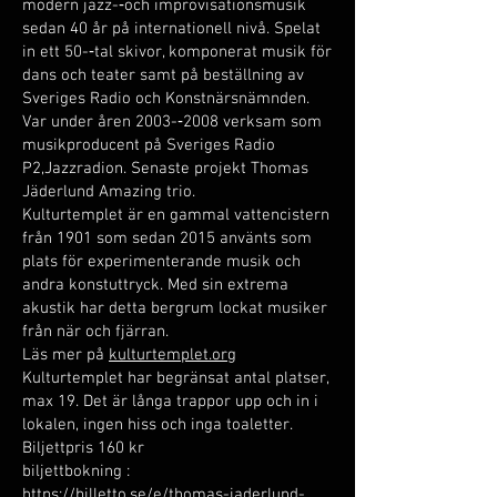
modern jazz-­‐och improvisationsmusik
sedan 40 år på internationell nivå. Spelat
in ett 50-­‐tal skivor, komponerat musik för
dans och teater samt på beställning av
Sveriges Radio och Konstnärsnämnden.
Var under åren 2003-­‐2008 verksam som
musikproducent på Sveriges Radio
P2,Jazzradion. Senaste projekt Thomas
Jäderlund Amazing trio.
Kulturtemplet är en gammal vattencistern
från 1901 som sedan 2015 använts som
plats för experimenterande musik och
andra konstuttryck. Med sin extrema
akustik har detta bergrum lockat musiker
från när och fjärran.
Läs mer på
kulturtemplet.org
Kulturtemplet har begränsat antal platser,
max 19. Det är långa trappor upp och in i
lokalen, ingen hiss och inga toaletter.
Biljettpris 160 kr
biljettbokning :
https://billetto.se/e/thomas-jaderlund-