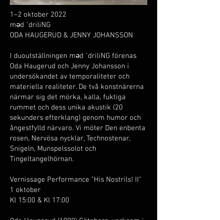
1–2 oktober 2022
məd ˈdriliNG
ODA HAUGERUD & JENNY JOHANSSON
I duoutställningen məd ˈdriliNG förenas
Oda Haugerud och Jenny Johansson i
undersökandet av temporaliteter och
materiella realiteter. De två konstnärerna
närmar sig det mörka, kalla, fuktiga
rummet och dess unika akustik (20
sekunders efterklang) genom humor och
ångestfylld närvaro. Vi möter Den enbenta
rosen, Nervösa nycklar, Technostenar,
Snigeln, Munspelssolot och
Tingeltangelhörnan.
Vernissage Performance "His Nostrils! II"
1 oktober
Kl 15:00 & Kl 17:00