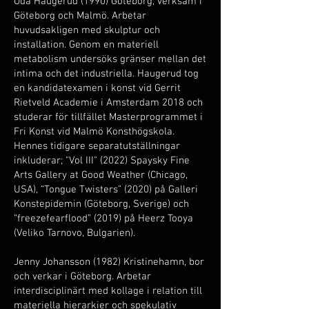
Oda Haugerud (1990) Göteborg, verksam i
Göteborg och Malmö. Arbetar
huvudsakligen med skulptur och
installation. Genom en materiell
metabolism undersöks gränser mellan det
intima och det industriella. Haugerud tog
en kandidatexamen i konst vid Gerrit
Rietveld Academie i Amsterdam 2018 och
studerar för tillfället Masterprogrammet i
Fri Konst vid Malmö Konsthögskola.
Hennes tidigare separatutställningar
inkluderar; "Vol III" (2022) Spaysky Fine
Arts Gallery at Good Weather (Chicago,
USA), “Tongue Twisters” (2020) på Galleri
Konstepidemin (Göteborg, Sverige) och
“freezefearflood” (2019) på Heerz Tooya
(Veliko Tarnovo, Bulgarien).
Jenny Johansson (1982) Kristinehamn, bor
och verkar i Göteborg. Arbetar
interdisciplinärt med kollage i relation till
materiella hierarkier och spekulativ