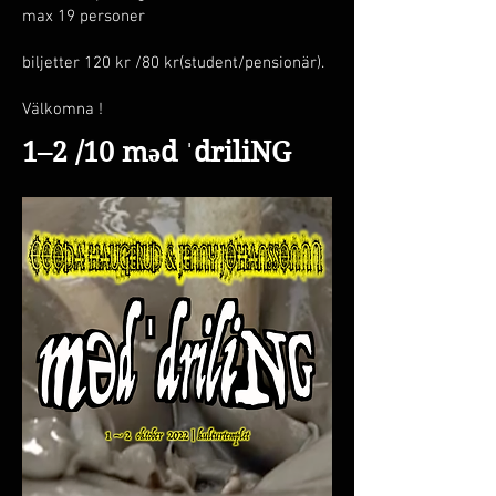
max 19 personer
biljetter 120 kr /80 kr(student/pensionär).
Välkomna !
1–2 /10
məd ˈdriliNG