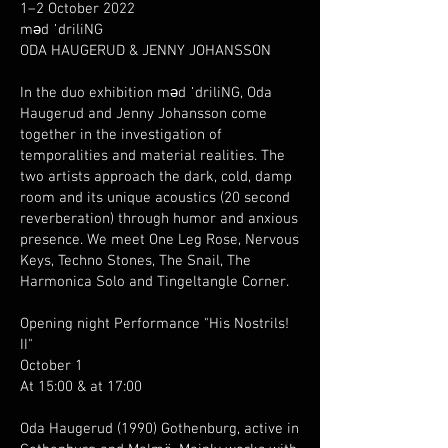
1–2 October 2022
məd ˈdriliNG
ODA HAUGERUD & JENNY JOHANSSON
In the duo exhibition məd ˈdriliNG, Oda
Haugerud and Jenny Johansson come
together in the investigation of
temporalities and material realities. The
two artists approach the dark, cold, damp
room and its unique acoustics (20 second
reverberation) through humor and anxious
presence. We meet One Leg Rose, Nervous
Keys, Techno Stones, The Snail, The
Harmonica Solo and Tingeltangle Corner.
Opening night Performance "His Nostrils!
II"
October 1
At 15:00 & at 17:00
Oda Haugerud (1990) Gothenburg, active in