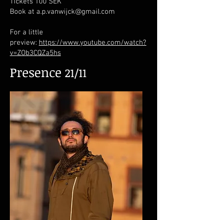
Tickets 100 SEK
Book at a.p.vanwijck@gmail.com
For a little
preview:
https://www.youtube.com/watch?
v=ZOb3CQZa5hs
Presence
21/11