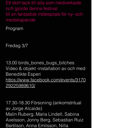
Ett stort tack till alla som medverkade
och gjorde denna festival
till en fantastisk mötesplats för ny- och
medskapande
Program
Fredag 3/7
13.00 birds_bones_bugs_bitches
Video & objekt -installation av och med
Benedikte Esperi
https://www.facebook.com/events/3170
29225989610/
17.30-18.30 Försoning (ankomstritual
av Jorge Alcaide)
Malin Ruberg, Maria Lindell, Sabina
Axelsson, Jonny Berg, Sebastian Ruiz
Bertilson, Anna Emilsson, Nilla