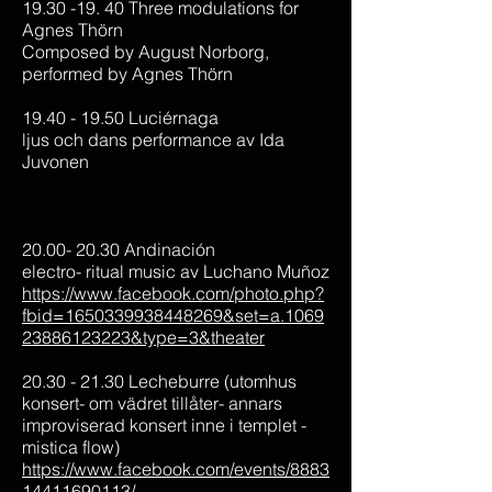
19.30 -19. 40 Three modulations for
Agnes Thörn
Composed by August Norborg,
performed by Agnes Thörn
19.40 - 19.50 Luciérnaga
ljus och dans performance av Ida
Juvonen
20.00- 20.30 Andinación
electro- ritual music av Luchano Muñoz
https://www.facebook.com/photo.php?
fbid=1650339938448269&set=a.1069
23886123223&type=3&theater
20.30 - 21.30 Lecheburre (utomhus
konsert- om vädret tillåter- annars
improviserad konsert inne i templet -
mistica flow)
https://www.facebook.com/events/8883
14411690113/