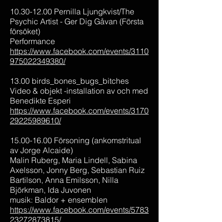
10.30-12.00 Pernilla Ljungkvist/The
Psychic Artist - Ger Dig Gåvan (Första
försöket)
Performance
https://www.facebook.com/events/3110
975022349380/
13.00 birds_bones_bugs_bitches
Video & objekt -installation av och med
Benedikte Esperi
https://www.facebook.com/events/3170
29225989610/
15.00-16.00 Försoning (ankomstritual
av Jorge Alcaide)
Malin Ruberg, Maria Lindell, Sabina
Axelsson, Jonny Berg, Sebastian Ruiz
Bartilson, Anna Emilsson, Nilla
Björkman, Ida Juvonen
musik: Baldor + ensemblen
https://www.facebook.com/events/5783
23272873815/