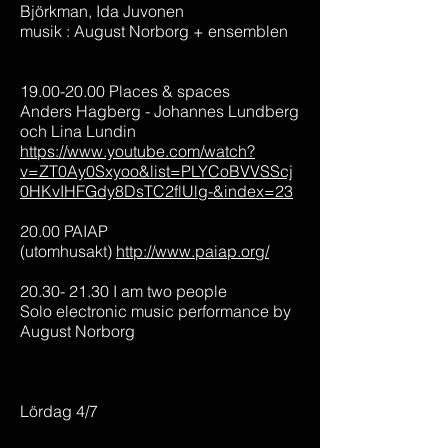
Björkman, Ida Juvonen
musik : August Norborg + ensemblen
19.00-20.00 Places & spaces
Anders Hagberg - Johannes Lundberg
och Lina Lundin
https://www.youtube.com/watch?
v=ZT0Ay0Sxyoo&list=PLYCoBVVSScj
0HKvIHFGdy8DsTC2flUlg-&index=23
20.00 PAIAP
(utomhusakt)
http://www.paiap.org/
20.30- 21.30 I am two people
Solo electronic music performance by
August Norborg
Lördag 4/7